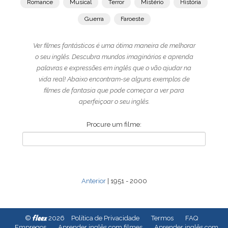
Romance
Musical
Terror
Mistério
História
Guerra
Faroeste
Ver filmes fantásticos é uma ótima maneira de melhorar
o seu inglês. Descubra mundos imaginários e aprenda
palavras e expressões em inglês que o vão ajudar na
vida real! Abaixo encontram-se alguns exemplos de
filmes de fantasia que pode começar a ver para
aperfeiçoar o seu inglês.
Procure um filme:
Anterior
| 1951 - 2000
fleex
©
2026
Política de Privacidade
Termos
FAQ
Empregos
Aprender inglês com filmes
Aprender inglês com