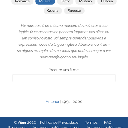
Romance
Musical
Terror
Mistério
História
Guerra
Faroeste
Ver musicais é uma ótima maneira de melhorar o seu
inglês. Quer as notas lhe ponham lágrimas nos olhos ou
um sorriso no rosto, vai sempre aprender palavras e
expressões novas da língua inglesa. Abaixo encontram-
se alguns exemplos de musicais que pode começar a ver
para aperfeiçoar o seu inglês.
Procure um filme:
Anterior
| 1951 - 2000
fleex
©
2026
Política de Privacidade
Termos
FAQ
Empregos
Aprender inglês com filmes
Aprender inglês com