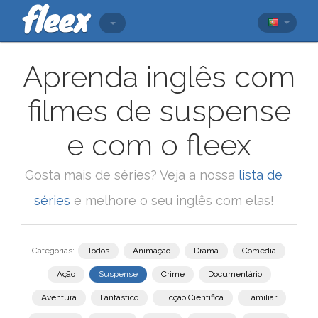
Aprenda inglês com
filmes de suspense
e com o fleex
Gosta mais de séries? Veja a nossa
lista de
séries
e melhore o seu inglês com elas!
Categorias:
Todos
Animação
Drama
Comédia
Ação
Suspense
Crime
Documentário
Aventura
Fantástico
Ficção Científica
Familiar