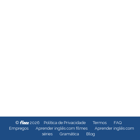
fleex
©
2026
Política de Privacidade
Termos
FAQ
Empregos
Aprender inglês com filmes
Aprender inglês com
séries
Gramática
Blog