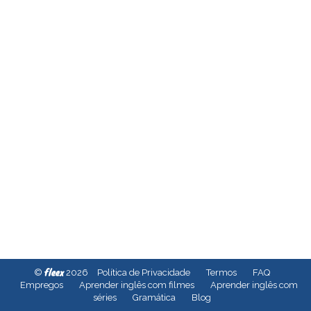
fleex
©
2026
Política de Privacidade
Termos
FAQ
Empregos
Aprender inglês com filmes
Aprender inglês com
séries
Gramática
Blog