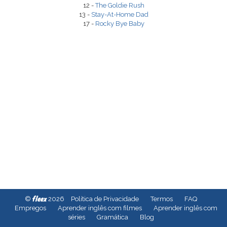
12 -
The Goldie Rush
13 -
Stay-At-Home Dad
17 -
Rocky Bye Baby
fleex
©
2026
Política de Privacidade
Termos
FAQ
Empregos
Aprender inglês com filmes
Aprender inglês com
séries
Gramática
Blog