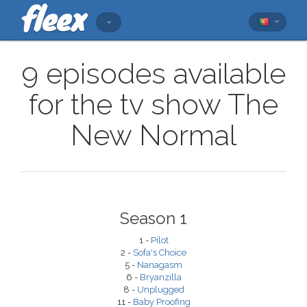
9 episodes available
for the tv show The
New Normal
Season 1
1 -
Pilot
2 -
Sofa's Choice
5 -
Nanagasm
6 -
Bryanzilla
8 -
Unplugged
11 -
Baby Proofing