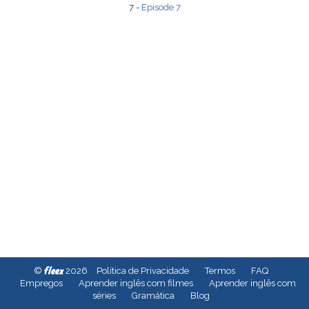
7 -
Episode 7
fleex
©
2026
Política de Privacidade
Termos
FAQ
Empregos
Aprender inglês com filmes
Aprender inglês com
séries
Gramática
Blog