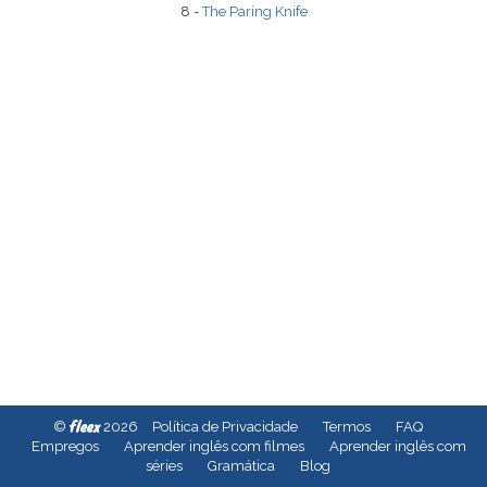
8 -
The Paring Knife
fleex
©
2026
Política de Privacidade
Termos
FAQ
Empregos
Aprender inglês com filmes
Aprender inglês com
séries
Gramática
Blog