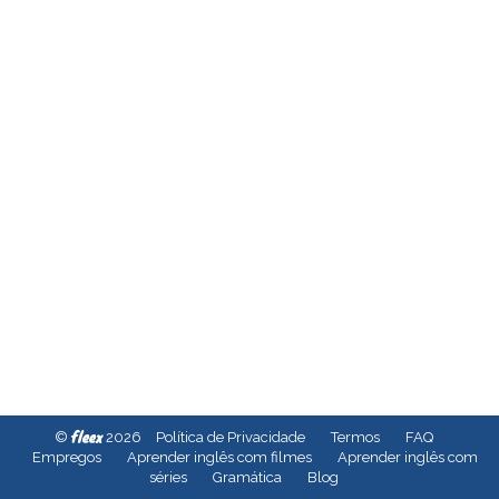
fleex
©
2026
Política de Privacidade
Termos
FAQ
Empregos
Aprender inglês com filmes
Aprender inglês com
séries
Gramática
Blog