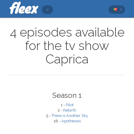
4 episodes available
for the tv show
Caprica
Season 1
1 -
Pilot
2 -
Rebirth
5 -
There is Another Sky
18 -
Apotheosis