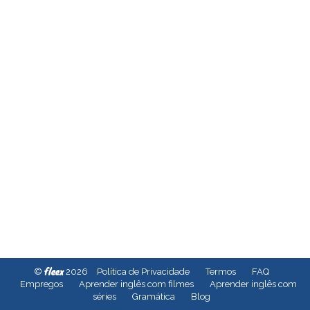
fleex
©
2026
Política de Privacidade
Termos
FAQ
Empregos
Aprender inglês com filmes
Aprender inglês com
séries
Gramática
Blog