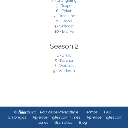
4 -
Changeling
5 -
Reaper
6 -
Pykon
7 -
Breakline
8 -
Utopia
9 -
Safehold
10 -
Ellcrys
Season 2
1 -
Druid
5 -
Paranor
7 -
Warlock
9 -
Wilderun
fleex
©
2026
Política de Privacidade
Termos
FAQ
Empregos
Aprender inglês com filmes
Aprender inglês com
séries
Gramática
Blog