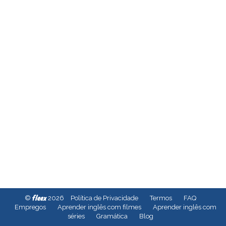
fleex
©
2026
Política de Privacidade
Termos
FAQ
Empregos
Aprender inglês com filmes
Aprender inglês com
séries
Gramática
Blog