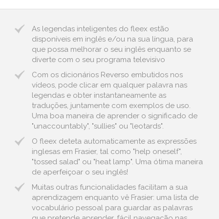
As legendas inteligentes do fleex estão
disponíveis em inglês e/ou na sua língua, para
que possa melhorar o seu inglês enquanto se
diverte com o seu programa televisivo
Com os dicionários Reverso embutidos nos
vídeos, pode clicar em qualquer palavra nas
legendas e obter instantaneamente as
traduções, juntamente com exemplos de uso.
Uma boa maneira de aprender o significado de
"unaccountably", "sullies" ou "leotards".
O fleex deteta automaticamente as expressões
inglesas em Frasier, tal como "help oneself",
"tossed salad" ou "heat lamp". Uma ótima maneira
de aperfeiçoar o seu inglês!
Muitas outras funcionalidades facilitam a sua
aprendizagem enquanto vê Frasier: uma lista de
vocabulário pessoal para guardar as palavras
que pretende aprender, fácil navegação nas