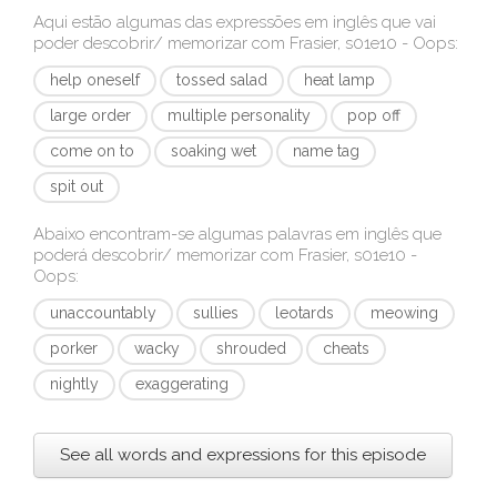
Aqui estão algumas das expressões em inglês que vai
poder descobrir/ memorizar com
Frasier, s01e10 - Oops
:
help oneself
tossed salad
heat lamp
large order
multiple personality
pop off
come on to
soaking wet
name tag
spit out
Abaixo encontram-se algumas palavras em inglês que
poderá descobrir/ memorizar com
Frasier, s01e10 -
Oops
:
unaccountably
sullies
leotards
meowing
porker
wacky
shrouded
cheats
nightly
exaggerating
See all words and expressions for this episode