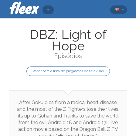
DBZ: Light of
Hope
Episódios
Voltar para a lista de programas de televisão
After
Goku
dies
from
a
radical
heart
disease
and
the
most
of
the
Z
Fighters
lose
their
lives
,
its
up
to
Gohan
and
Trunks
to
save
the
world
from
the
evil
Android
18
and
Android
17.
Live
action
movie
based
on
the
Dragon
Ball
Z
TV
special
"
History
of
Trunks
"