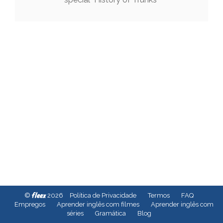
fleex
©
2026
Política de Privacidade
Termos
FAQ
Empregos
Aprender inglês com filmes
Aprender inglês com
séries
Gramática
Blog