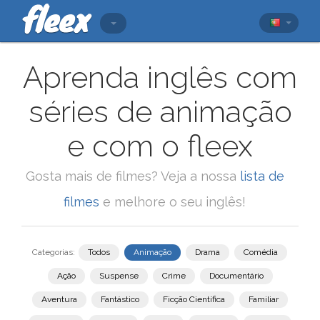
Aprenda inglês com
séries de animação
e com o fleex
Gosta mais de filmes? Veja a nossa
lista de
filmes
e melhore o seu inglês!
Categorias:
Todos
Animação
Drama
Comédia
Ação
Suspense
Crime
Documentário
Aventura
Fantástico
Ficção Científica
Familiar