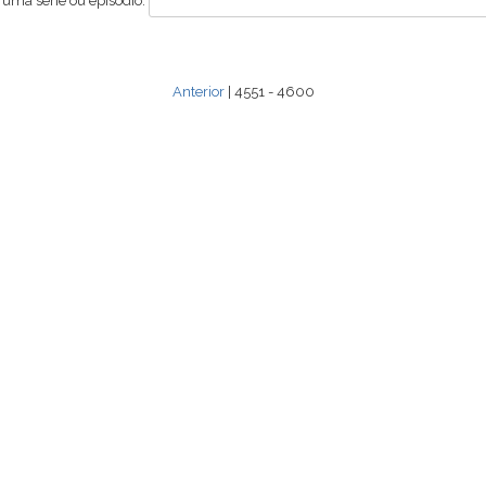
 uma série ou episódio:
Anterior
| 4551 - 4600