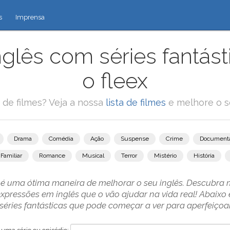
s
Imprensa
glês com séries fantás
o fleex
 de filmes? Veja a nossa
lista de filmes
e melhore o se
Drama
Comédia
Ação
Suspense
Crime
Documentá
Familiar
Romance
Musical
Terror
Mistério
História
as é uma ótima maneira de melhorar o seu inglês. Descubra
xpressões em inglês que o vão ajudar na vida real! Abaix
éries fantásticas que pode começar a ver para aperfeiçoar