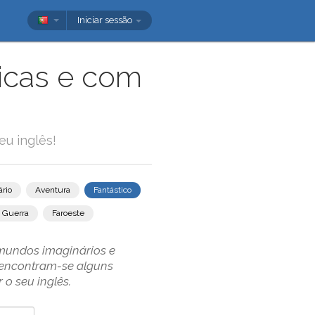
Iniciar sessão
ticas e com
u inglês!
rio
Aventura
Fantástico
Guerra
Faroeste
 mundos imaginários e
o encontram-se alguns
 o seu inglês.