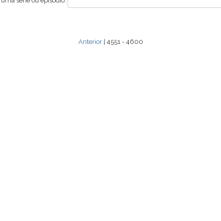
 uma série ou episódio:
Anterior
| 4551 - 4600