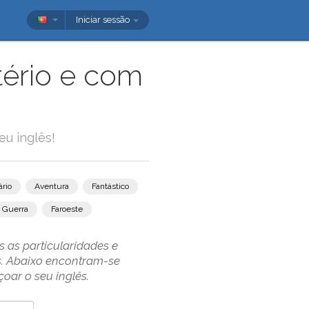
Iniciar sessão
tério e com
u inglês!
rio
Aventura
Fantástico
Guerra
Faroeste
s as particularidades e
s. Abaixo encontram-se
oar o seu inglês.