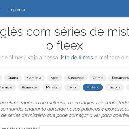
s
Imprensa
glês com séries de mis
o fleex
 de filmes? Veja a nossa
lista de filmes
e melhore o se
Drama
Comédia
Ação
Suspense
Crime
Documentá
Familiar
Romance
Musical
Terror
Mistério
História
uma ótima maneira de melhorar o seu inglês. Descubra toda
sso mundo, enquanto aprende novas palavras e expressõe
de séries de mistério que pode começar a ver para aperfeiç