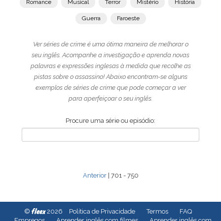
Romance
Musical
Terror
Mistério
História
Guerra
Faroeste
Ver séries de crime é uma ótima maneira de melhorar o
seu inglês. Acompanhe a investigação e aprenda novas
palavras e expressões inglesas à medida que recolhe as
pistas sobre o assassino! Abaixo encontram-se alguns
exemplos de séries de crime que pode começar a ver
para aperfeiçoar o seu inglês.
Procure uma série ou episódio:
Anterior
| 701 - 750
fleex
©
2026
Política de Privacidade
Termos
FAQ
Empregos
Aprender inglês com filmes
Aprender inglês com