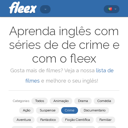
Aprenda inglês com
séries de de crime e
com o fleex
Gosta mais de filmes? Veja a nossa
lista de
filmes
e melhore o seu inglês!
Categorias:
Todos
Animação
Drama
Comédia
Ação
Suspense
Crime
Documentário
Aventura
Fantástico
Ficção Científica
Familiar