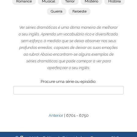
Romance
Musical
Terror
Mistério
História
Guerra
Faroeste
Ver séries dramáticas é uma ótima maneira de melhorar
o seu inglês. Aprenda um vocabulário rico e diversificado,
sem esforço, à medida que se deixa absorver nos seus
profundos enredos, capazes de deixar as suas emoções
ao rubro! Abaixo encontram-se alguns exemplos de
séries dramáticas que pode começar a ver para
aperfeiçoar o seu inglês.
Procure uma série ou episódio:
Anterior
| 6701 - 6750