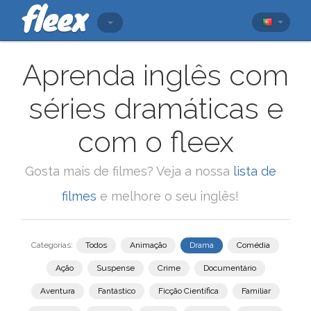
Aprenda inglês com
séries dramáticas e
com o fleex
Gosta mais de filmes? Veja a nossa
lista de
filmes
e melhore o seu inglês!
Categorias:
Todos
Animação
Drama
Comédia
Ação
Suspense
Crime
Documentário
Aventura
Fantástico
Ficção Científica
Familiar