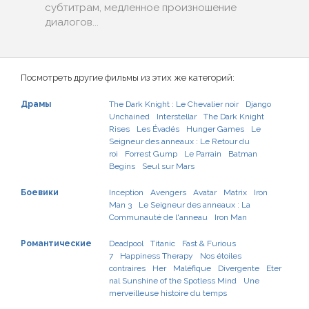
субтитрам, медленное произношение
диалогов...
Посмотреть другие фильмы из этих же категорий:
Драмы
The Dark Knight : Le Chevalier noir
Django
Unchained
Interstellar
The Dark Knight
Rises
Les Évadés
Hunger Games
Le
Seigneur des anneaux : Le Retour du
roi
Forrest Gump
Le Parrain
Batman
Begins
Seul sur Mars
Боевики
Inception
Avengers
Avatar
Matrix
Iron
Man 3
Le Seigneur des anneaux : La
Communauté de l'anneau
Iron Man
Романтические
Deadpool
Titanic
Fast & Furious
7
Happiness Therapy
Nos étoiles
contraires
Her
Maléfique
Divergente
Eter
nal Sunshine of the Spotless Mind
Une
merveilleuse histoire du temps