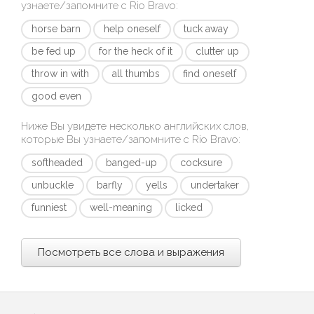
узнаете/запомните с
Rio Bravo
:
horse barn
help oneself
tuck away
be fed up
for the heck of it
clutter up
throw in with
all thumbs
find oneself
good even
Ниже Вы увидете несколько английских слов,
которые Вы узнаете/запомните с
Rio Bravo
:
softheaded
banged-up
cocksure
unbuckle
barfly
yells
undertaker
funniest
well-meaning
licked
Посмотреть все слова и выражения