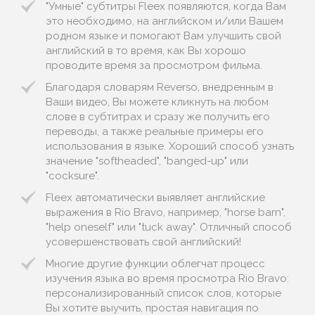
"Умные" субтитры Fleex появляются, когда Вам
это необходимо, на английском и/или Вашем
родном языке и помогают Вам улучшить свой
английский в то время, как Вы хорошо
проводите время за просмотром фильма.
Благодаря словарям Reverso, внедренным в
Ваши видео, Вы можете кликнуть на любом
слове в субтитрах и сразу же получить его
переводы, а также реальные примеры его
использования в языке. Хороший способ узнать
значение "softheaded", "banged-up" или
"cocksure".
Fleex автоматически выявляет английские
выражения в Rio Bravo, например, "horse barn",
"help oneself" или "tuck away". Отличный способ
усовершенствовать свой английский!
Многие другие функции облегчат процесс
изучения языка во время просмотра Rio Bravo:
персонализированный список слов, которые
Вы хотите выучить, простая навигация по