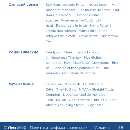
Для всей семьи
Star Wars, épisode IV : Un nouvel espoir
Moi,
moche et méchant
Les nouveaux héros
Star
Wars, épisode V - L'Empire contre-
attaque
Vice-versa
WALL·E
Là-
haut
Retour vers le futur
Harry Potter à
l'école des sorciers
Harry Potter et les
reliques de la mort - 2ème partie
Monstres &
Cie
Романтические
Deadpool
Titanic
Fast & Furious
7
Happiness Therapy
Nos étoiles
contraires
Her
Maléfique
Divergente
Eter
nal Sunshine of the Spotless Mind
Une
merveilleuse histoire du temps
Музыкальные
Le Roi lion
Whiplash
La Belle et la
Bête
The Hit Girls
N.W.A - Straight Outta
Compton
L'étrange Noël de monsieur
Jack
Mulan
One Direction: This Is Us
Les
Misérables
Sing Street
Sugar Man
fleex
©
2026
Политика конфиденциальности
Условия
ЧЗВ