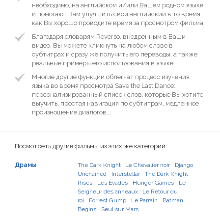
необходимо, на английском и/или Вашем родном языке
и помогают Вам улучшить свой английский в то время,
как Вы хорошо проводите время за просмотром фильма.
Благодаря словарям Reverso, внедренным в Ваши
видео, Вы можете кликнуть на любом слове в
субтитрах и сразу же получить его переводы, а также
реальные примеры его использования в языке.
Многие другие функции облегчат процесс изучения
языка во время просмотра Save the Last Dance:
персонализированный список слов, которые Вы хотите
выучить, простая навигация по субтитрам, медленное
произношение диалогов...
Посмотреть другие фильмы из этих же категорий:
Драмы
The Dark Knight : Le Chevalier noir
Django
Unchained
Interstellar
The Dark Knight
Rises
Les Évadés
Hunger Games
Le
Seigneur des anneaux : Le Retour du
roi
Forrest Gump
Le Parrain
Batman
Begins
Seul sur Mars