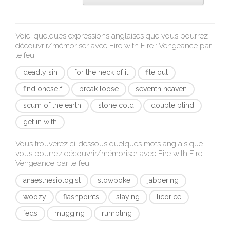
Voici quelques expressions anglaises que vous pourrez
découvrir/mémoriser avec
Fire with Fire : Vengeance par
le feu
:
deadly sin
for the heck of it
file out
find oneself
break loose
seventh heaven
scum of the earth
stone cold
double blind
get in with
Vous trouverez ci-dessous quelques mots anglais que
vous pourrez découvrir/mémoriser avec
Fire with Fire :
Vengeance par le feu
:
anaesthesiologist
slowpoke
jabbering
woozy
flashpoints
slaying
licorice
feds
mugging
rumbling