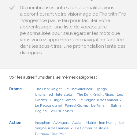
De nombreuses autres fonctionnalités vous
aideront durant votre visionnage de Fire with Fire
: Vengeance par le feu pour faciliter votre
apprentissage : une liste de vocabulaire
personnalisée pour sauvegarder les mots que
vous voulez apprendre, une navigation facilitée
dans les sous-titres, une prononciation lente des
dialogues...
Voir les autres films dans les mêmes catégories :
Drame
The Dark Knight : Le Chevalier noir
Django
Unchained
Interstellar
The Dark Knight Rises
Les
Évadés
Hunger Games
Le Seigneur des anneaux :
Le Retour du roi
Forrest Gump
Le Parrain
Batman
Begins
Seul sur Mars
Action
Inception
Avengers
Avatar
Matrix
Iron Man 3
Le
Seigneur des anneaux : La Communauté de
l'anneau
Iron Man