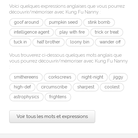
Voici quelques expressions anglaises que vous pourrez
découvrir/mémoriser avec
Kung Fu Nanny
:
goof around
pumpkin seed
stink bomb
intelligence agent
play with fire
trick or treat
tuck in
half brother
loony bin
wander off
Vous trouverez ci-dessous quelques mots anglais que
vous pourrez découvrir/mémoriser avec
Kung Fu Nanny
:
smithereens
corkscrews
night-night
jiggy
high-def
circumscribe
sharpest
coolest
astrophysics
frightens
Voir tous les mots et expressions