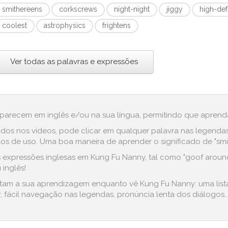
smithereens
corkscrews
night-night
jiggy
high-def
coolest
astrophysics
frightens
Ver todas as palavras e expressões
aparecem em inglês e/ou na sua língua, permitindo que aprenda
dos nos vídeos, pode clicar em qualquer palavra nas legenda
 de uso. Uma boa maneira de aprender o significado de "smithe
 expressões inglesas em Kung Fu Nanny, tal como "goof around
 inglês!
ilitam a sua aprendizagem enquanto vê Kung Fu Nanny: uma lis
 fácil navegação nas legendas, pronúncia lenta dos diálogos..