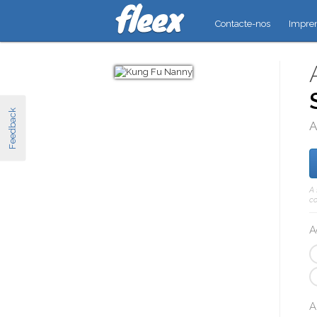
Contacte-nos
Impre
Feedback
A
A 
co
A
A