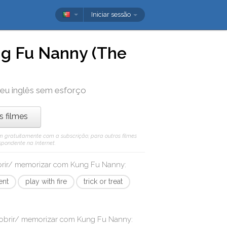
Iniciar sessão
g Fu Nanny (The
seu inglês sem esforço
os filmes
 vêm gratuitamente com a subscrição; para outros filmes
spondente na Internet.
obrir/ memorizar com
Kung Fu Nanny
:
ent
play with fire
trick or treat
cobrir/ memorizar com
Kung Fu Nanny
: