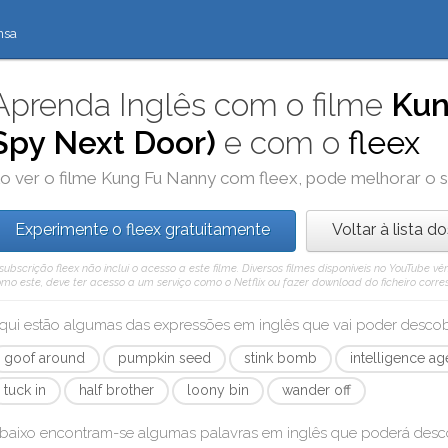
nsa
Aprenda Inglês com o filme
Kun
Spy Next Door)
e com o
fleex
o ver o filme
Kung Fu Nanny
com
fleex
, pode melhorar o 
Experimente o fleex gratuitamente
Voltar à lista d
subscrição fleex não inclui o acesso a este filme. Diversos filmes disponíveis no YouTube
mo este, deve ter acesso a um serviço como o Netflix ou fazer download do ficheiro corre
qui estão algumas das expressões em inglês que vai poder desc
goof around
pumpkin seed
stink bomb
intelligence ag
tuck in
half brother
loony bin
wander off
baixo encontram-se algumas palavras em inglês que poderá des