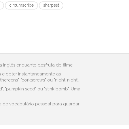
circumscribe
sharpest
 inglês enquanto desfruta do filme.
s e obter instantaneamente as
reens", "corkscrews" ou "night-night".
", "pumpkin seed" ou "stink bomb". Uma
ta de vocabulário pessoal para guardar
.