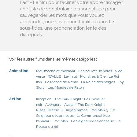
Last - Le film pour faciliter votre apprentissage :
une liste de vocabulaire personnalisée pour
sauvegarder les mots que vous voulez
apprendre, une navigation facilitée dans les
sous-titres, une prononciation lente des
dialogues...
Voir les autres films dans les mêmes catégories :
Animation
Moi, moche et méchant
Les nouveaux héros
Vice-
versa
WALL·E
Là-haut
Monstres & Cie
Le Roi
lion
Le Monde de Nemo
La Reine des neiges
Toy
Story
Les Mondes de Ralph
Action
Inception
The Dark Knight : Le Chevalier
noir
Avengers
Avatar
The Dark Knight
Rises
Matrix
Hunger Games
Iron Man 3
Le
Seigneur des anneaux : La Communauté de
l'anneau
Iron Man
Le Seigneur des anneaux : Le
Retour du roi