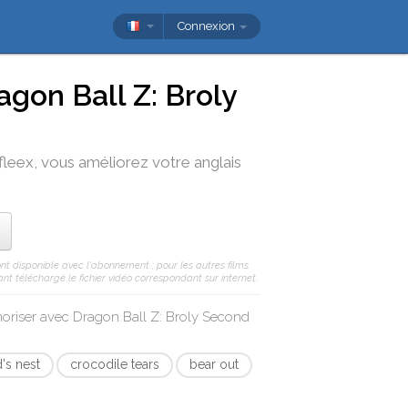
Connexion
agon Ball Z: Broly
fleex
, vous améliorez votre anglais
ont disponible avec l'abonnement ; pour les autres films
nt téléchargé le fichier vidéo correspondant sur internet.
moriser avec
Dragon Ball Z: Broly Second
d's nest
crocodile tears
bear out