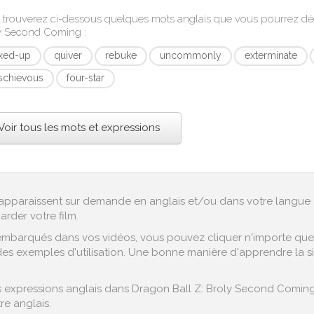
 trouverez ci-dessous quelques mots anglais que vous pourrez d
y Second Coming
:
xed-up
quiver
rebuke
uncommonly
exterminate
schievous
four-star
Voir tous les mots et expressions
ex apparaissent sur demande en anglais et/ou dans votre langue 
arder votre film.
embarqués dans vos vidéos, vous pouvez cliquer n'importe quel 
es exemples d'utilisation. Une bonne manière d'apprendre la sig
xpressions anglais dans Dragon Ball Z: Broly Second Coming tel
re anglais.