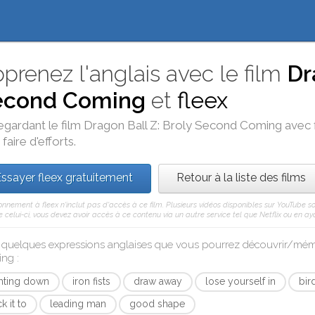
prenez l'anglais avec le film
Dr
econd Coming
et
fleex
egardant le film
Dragon Ball Z: Broly Second Coming
avec
 faire d'efforts.
ssayer fleex gratuitement
Retour à la liste des films
nnement à fleex n'inclut pas d'accès à ce film. Plusieurs vidéos disponibles sur YouTube s
celui-ci, vous devez avoir accès à ce contenu via un autre service tel que Netflix ou en aya
i quelques expressions anglaises que vous pourrez découvrir/mé
ing
:
ghting down
iron fists
draw away
lose yourself in
bir
ck it to
leading man
good shape