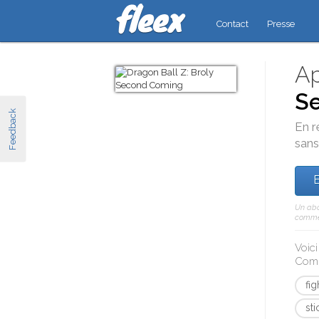
Contact
Presse
Ap
S
Feedback
En r
sans
E
Un abo
comme 
Voic
Com
fi
sti