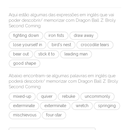
Aqui estão algumas das expressões em inglês que vai
poder descobrir/ memorizar com
Dragon Ball Z: Broly
Second Coming
:
fighting down
iron fists
draw away
lose yourself in
bird's nest
crocodile tears
bear out
stick it to
leading man
good shape
Abaixo encontram-se algumas palavras em inglês que
poderá descobrir/ memorizar com
Dragon Ball Z: Broly
Second Coming
:
mixed-up
quiver
rebuke
uncommonly
exterminate
exterminate
wretch
springing
mischievous
four-star