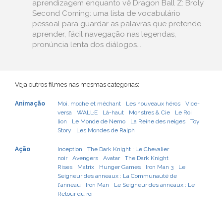
aprendizagem enquanto vê Dragon Ball Z: Broly
Second Coming: uma lista de vocabulário
pessoal para guardar as palavras que pretende
aprender, fácil navegação nas legendas,
pronúncia lenta dos diálogos...
Veja outros filmes nas mesmas categorias:
Animação
Moi, moche et méchant
Les nouveaux héros
Vice-
versa
WALL·E
Là-haut
Monstres & Cie
Le Roi
lion
Le Monde de Nemo
La Reine des neiges
Toy
Story
Les Mondes de Ralph
Ação
Inception
The Dark Knight : Le Chevalier
noir
Avengers
Avatar
The Dark Knight
Rises
Matrix
Hunger Games
Iron Man 3
Le
Seigneur des anneaux : La Communauté de
l'anneau
Iron Man
Le Seigneur des anneaux : Le
Retour du roi