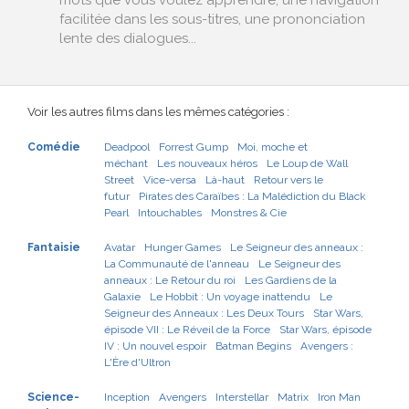
mots que vous voulez apprendre, une navigation
facilitée dans les sous-titres, une prononciation
lente des dialogues...
Voir les autres films dans les mêmes catégories :
Comédie
Deadpool
Forrest Gump
Moi, moche et
méchant
Les nouveaux héros
Le Loup de Wall
Street
Vice-versa
Là-haut
Retour vers le
futur
Pirates des Caraïbes : La Malédiction du Black
Pearl
Intouchables
Monstres & Cie
Fantaisie
Avatar
Hunger Games
Le Seigneur des anneaux :
La Communauté de l'anneau
Le Seigneur des
anneaux : Le Retour du roi
Les Gardiens de la
Galaxie
Le Hobbit : Un voyage inattendu
Le
Seigneur des Anneaux : Les Deux Tours
Star Wars,
épisode VII : Le Réveil de la Force
Star Wars, épisode
IV : Un nouvel espoir
Batman Begins
Avengers :
L'Ère d'Ultron
Science-
Inception
Avengers
Interstellar
Matrix
Iron Man