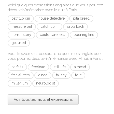
Voici quelques expressions anglaises que vous pourrez
découvrir/mémoriser avec
Minuit à Paris
:
bathtub gin
house detective
pita bread
measure out
catch up in
drop back
horror story
could care less
opening line
get used
Vous trouverez ci-dessous quelques mots anglais que
vous pourrez découvrir/mémoriser avec
Minuit à Paris
:
parfaits
freeload
still-life
airhead
frankfurters
dined
fallacy
tout
millenium
neurologist
Voir tous les mots et expressions