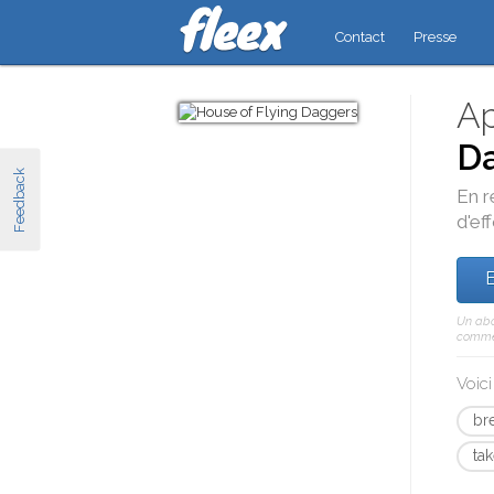
Contact
Presse
Ap
D
Feedback
En r
d'eff
E
Un abo
comme 
Voic
br
ta