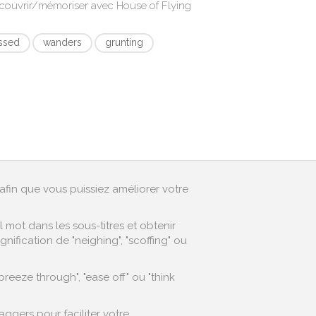
écouvrir/mémoriser avec
House of Flying
ssed
wanders
grunting
afin que vous puissiez améliorer votre
mot dans les sous-titres et obtenir
ification de "neighing", "scoffing" ou
eeze through", "ease off" ou "think
ggers pour faciliter votre