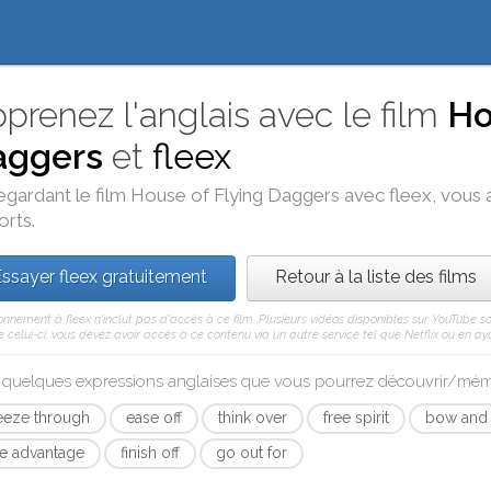
prenez l'anglais avec le film
Ho
aggers
et
fleex
egardant le film
House of Flying Daggers
avec
fleex
, vous 
orts.
ssayer fleex gratuitement
Retour à la liste des films
nnement à fleex n'inclut pas d'accès à ce film. Plusieurs vidéos disponibles sur YouTube s
celui-ci, vous devez avoir accès à ce contenu via un autre service tel que Netflix ou en aya
i quelques expressions anglaises que vous pourrez découvrir/mé
eeze through
ease off
think over
free spirit
bow and
ke advantage
finish off
go out for