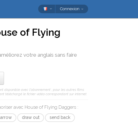
Connexion
use of Flying
améliorez votre anglais sans faire
ont disponible avec l'abonnement ; pour les autres films
nt téléchargé le fichier vidéo correspondant sur internet.
moriser avec
House of Flying Daggers
:
 arrow
draw out
send back