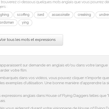
 trouverez ci-dessous quelques mots anglais que vous pourrez d
ers
:
ighing
scoffing
ised
assassinate
creaking
undre
ordsman
ying
Voir tous les mots et expressions
ex apparaissent sur demande en anglais et/ou dans votre langue 
arder votre film.
embarqués dans vos vidéos, vous pouvez cliquer n'importe quel 
es exemples d'utilisation. Une bonne manière d'apprendre la sign
expressions anglais dans House of Flying Daggers telles que "br
ais.
és vous aideront durant votre visionnage de House of Flying Da