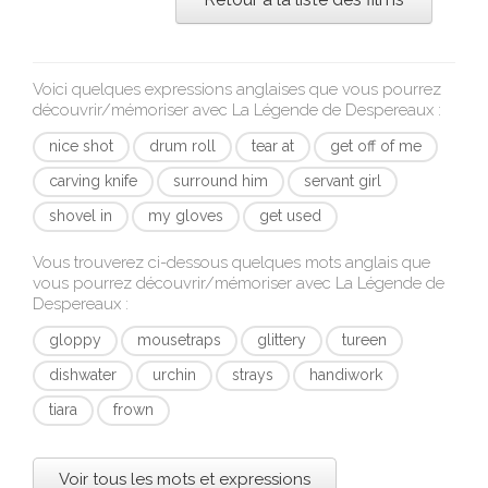
Voici quelques expressions anglaises que vous pourrez
découvrir/mémoriser avec
La Légende de Despereaux
:
nice shot
drum roll
tear at
get off of me
carving knife
surround him
servant girl
shovel in
my gloves
get used
Vous trouverez ci-dessous quelques mots anglais que
vous pourrez découvrir/mémoriser avec
La Légende de
Despereaux
:
gloppy
mousetraps
glittery
tureen
dishwater
urchin
strays
handiwork
tiara
frown
Voir tous les mots et expressions