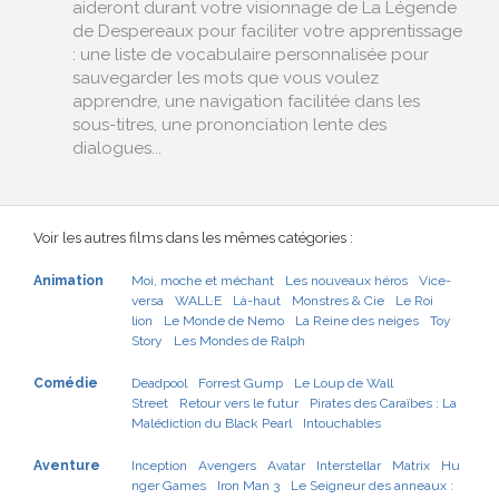
aideront durant votre visionnage de La Légende
de Despereaux pour faciliter votre apprentissage
: une liste de vocabulaire personnalisée pour
sauvegarder les mots que vous voulez
apprendre, une navigation facilitée dans les
sous-titres, une prononciation lente des
dialogues...
Voir les autres films dans les mêmes catégories :
Animation
Moi, moche et méchant
Les nouveaux héros
Vice-
versa
WALL·E
Là-haut
Monstres & Cie
Le Roi
lion
Le Monde de Nemo
La Reine des neiges
Toy
Story
Les Mondes de Ralph
Comédie
Deadpool
Forrest Gump
Le Loup de Wall
Street
Retour vers le futur
Pirates des Caraïbes : La
Malédiction du Black Pearl
Intouchables
Aventure
Inception
Avengers
Avatar
Interstellar
Matrix
Hu
nger Games
Iron Man 3
Le Seigneur des anneaux :