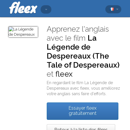
Apprenez l'anglais
avec le film
La
Légende de
Despereaux (The
Tale of Despereaux)
et
fleex
En regardant le film
La Légende de
Despereaux
avec
fleex
, vous améliorez
votre anglais sans faire d'efforts.
Essayer fleex
gratuitement
Retour à la liste des films