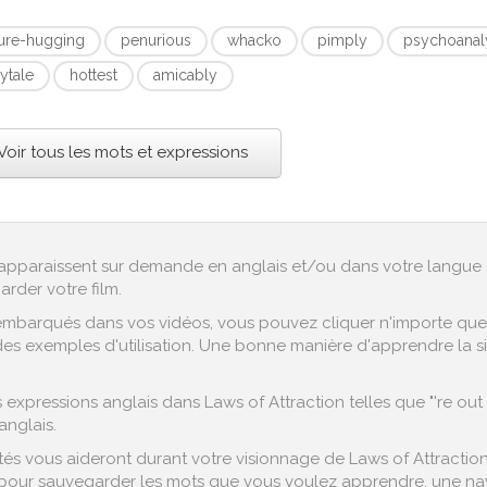
gure-hugging
penurious
whacko
pimply
psychoanaly
rytale
hottest
amicably
Voir tous les mots et expressions
ex apparaissent sur demande en anglais et/ou dans votre langue 
arder votre film.
embarqués dans vos vidéos, vous pouvez cliquer n'importe quel 
es exemples d'utilisation. Une bonne manière d'apprendre la sig
xpressions anglais dans Laws of Attraction telles que "'re out o
anglais.
s vous aideront durant votre visionnage de Laws of Attraction 
pour sauvegarder les mots que vous voulez apprendre, une navig