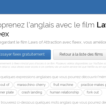
prenez l'anglais avec le film
La
eex
egardant le film
Laws of Attraction
avec
fleex
, vous amélior
ssayer fleex gratuitement
Retour à la liste des films
nnement à fleex n'inclut pas d'accès à ce film. Plusieurs vidéos disponibles sur YouTube s
celui-ci, vous devez avoir accès à ce contenu via un autre service tel que Netflix ou en aya
i quelques expressions anglaises que vous pourrez découvrir/mé
 out of
maraschino cherry
fruit machine
practice makes 
nner plate
crash landing
human relationship
fork out
 trouverez ci-dessous quelques mots anglais que vous pourrez d