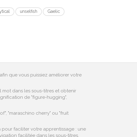
tical
unselfish
Gaelic
afin que vous puissiez améliorer votre
mot dans les sous-titres et obtenir
nification de "figure-hugging",
f", "maraschino cherry" ou "fruit
pour faciliter votre apprentissage : une
ation facilitée dans les sous-titres,