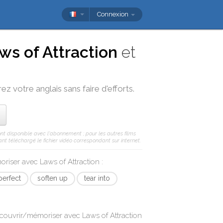
Connexion
ws of Attraction
et
ez votre anglais sans faire d'efforts.
ont disponible avec l'abonnement ; pour les autres films
nt téléchargé le fichier vidéo correspondant sur internet.
moriser avec
Laws of Attraction
:
perfect
soften up
tear into
écouvrir/mémoriser avec
Laws of Attraction