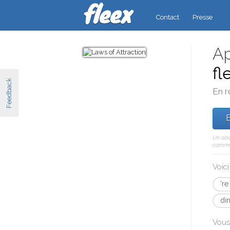
Contact
Presse
Ap
fl
Feedback
En r
E
Un abo
comme 
Voic
're
di
Vous