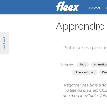
Contact
Apprendre l
Feedback
Plutôt séries que fil
Catégories :
Tous
Animation
Science-fiction
Fam
Regarder des films d'ho
la tête au pied, enric
une mort inévitable. Voi