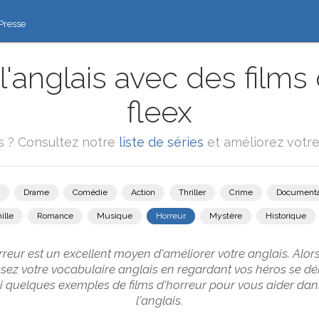
Presse
'anglais avec des films 
fleex
ms ? Consultez notre
liste de séries
et améliorez votre 
Drame
Comédie
Action
Thriller
Crime
Documenta
ille
Romance
Musique
Horreur
Mystère
Historique
rreur est un excellent moyen d'améliorer votre anglais. Alor
hissez votre vocabulaire anglais en regardant vos héros se d
ci quelques exemples de films d'horreur pour vous aider da
l'anglais.