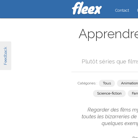
Contact
Apprendre
Feedback
Plutôt séries que fil
Catégories :
Tous
Animation
Science-fiction
Fam
Regarder des films my
toutes les bizarreries d
quelques exempl