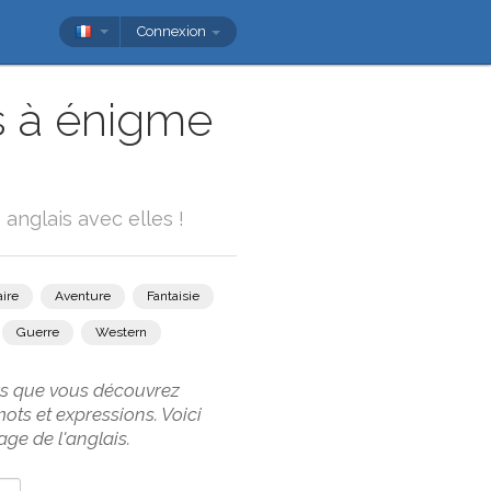
Connexion
s à énigme
anglais avec elles !
ire
Aventure
Fantaisie
Guerre
Western
ors que vous découvrez
ots et expressions. Voici
ge de l'anglais.