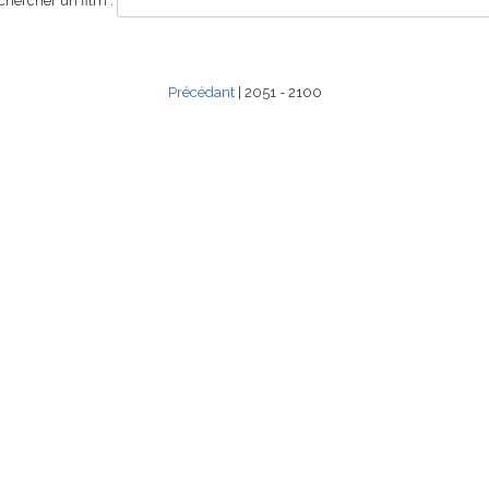
hercher un film :
Précédant
| 2051 - 2100