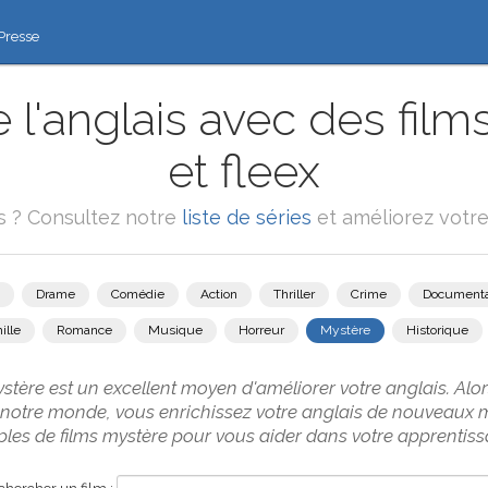
Presse
 l'anglais avec des film
et fleex
ms ? Consultez notre
liste de séries
et améliorez votre 
Drame
Comédie
Action
Thriller
Crime
Documenta
ille
Romance
Musique
Horreur
Mystère
Historique
stère est un excellent moyen d'améliorer votre anglais. Al
e notre monde, vous enrichissez votre anglais de nouveaux m
es de films mystère pour vous aider dans votre apprentissa