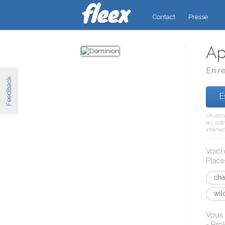
Contact
Presse
Ap
En re
Feedback
E
Un abon
les aut
internet
Voici
Place
cha
wil
Vous 
- Bro