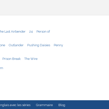
The Last Airbender
24
Person of
Zone
Outlander
Pushing Daisies
Penny
Prison Break
The Wire
mm
nglais avec les séries
Grammaire
Blog