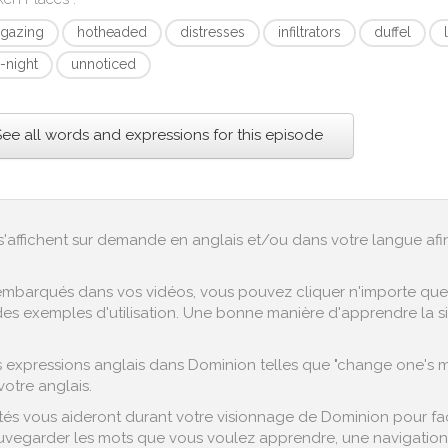
rgazing
hotheaded
distresses
infiltrators
duffel
e-night
unnoticed
See all words and expressions for this episode
ex s'affichent sur demande en anglais et/ou dans votre langue af
embarqués dans vos vidéos, vous pouvez cliquer n'importe quel 
es exemples d'utilisation. Une bonne manière d'apprendre la si
expressions anglais dans Dominion telles que "change one's min
otre anglais.
s vous aideront durant votre visionnage de Dominion pour facil
vegarder les mots que vous voulez apprendre, une navigation fa