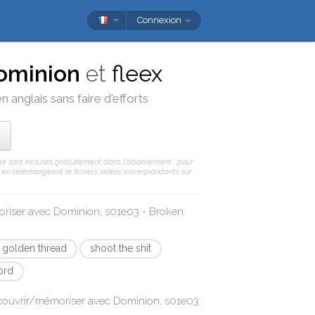
Connexion
ominion
et
fleex
 anglais sans faire d'efforts
Tube sont incluses gratuitement dans l'abonnement ; pour
 ou en téléchargeant le fichiers vidéos correspondants sur
oriser avec
Dominion, s01e03 - Broken
golden thread
shoot the shit
ord
écouvrir/mémoriser avec
Dominion, s01e03