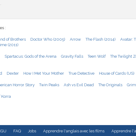
.
es :
nd of Brothers
Doctor Who (2005)
Arrow
The Flash (2014)
Avatar: 
ime (2011)
Spartacus: Gods of the Arena
Gravity Falls
Teen Wolf
The Twilight 
ad
Dexter
How I Met Your Mother
True Detective
House of Cards (US)
rican Horror Story
Twin Peaks
Ash vs Evil Dead
The Originals
Gri
 Korra
CGU
FAQ
Jobs
Apprendre l'anglais avec les films
Apprendre l'a