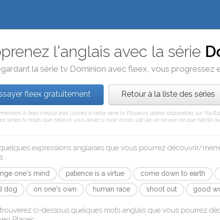
prenez l'anglais avec la série
D
gardant la série tv
Dominion
avec
fleex
, vous progressez en
ssayer fleex gratuitement
Retour à la liste des séries
nement à fleex n'inclut pas l'accès à cette série tv. Plusieurs vidéos disponibles sur You
res séries tv telles que celle-ci, vous devez y avoir accès soit via un service tel que Netflix
.
 quelques expressions anglaises que vous pourrez découvrir/mém
s
:
nge one's mind
patience is a virtue
come down to earth
d dog
on one's own
human race
shoot out
good w
trouverez ci-dessous quelques mots anglais que vous pourrez d
ken Places
: