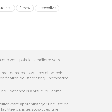
luxuries
furrow
perceptive
in que vous puissiez améliorer votre
mot dans les sous-titres et obtenir
gnification de "stargazing", "hotheaded"
d", "patience is a virtue" ou "come
iter votre apprentissage : une liste de
cilitée dans les sous-titres, une