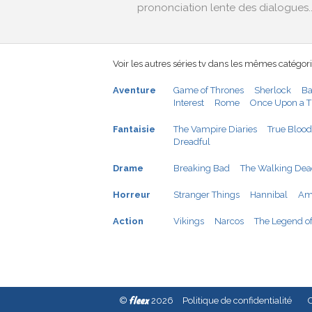
prononciation lente des dialogues..
Voir les autres séries tv dans les mêmes catégori
Aventure
Game of Thrones
Sherlock
Ba
Interest
Rome
Once Upon a T
Fantaisie
The Vampire Diaries
True Blood
Dreadful
Drame
Breaking Bad
The Walking De
Horreur
Stranger Things
Hannibal
Ame
Action
Vikings
Narcos
The Legend of
fleex
©
2026
Politique de confidentialité