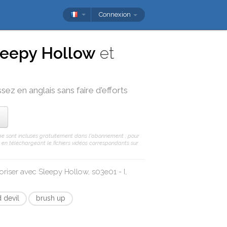
Connexion
leepy Hollow
et
sez en anglais sans faire d'efforts
Tube sont incluses gratuitement dans l'abonnement ; pour
 ou en téléchargeant le fichiers vidéos correspondants sur
oriser avec
Sleepy Hollow, s03e01 - I,
d devil
brush up