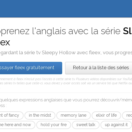
prenez l'anglais avec la série
S
eex
gardant la série tv
Sleepy Hollow
avec
fleex
, vous progres
ssayer fleex gratuitement
Retour à la liste des séries
nement à fleex n'inclut pas l'accès à cette série tv. Plusieurs vidéos disponibles sur You
res séries tv telles que celle-ci, vous devez y avoir accès soit via un service tel que Netflix
.
 quelques expressions anglaises que vous pourrez découvrir/mém
ess
:
ght of fancy
in the midst
memory lane
elixir of life
re
the here and now
hold your fire
sweet talk
up against it