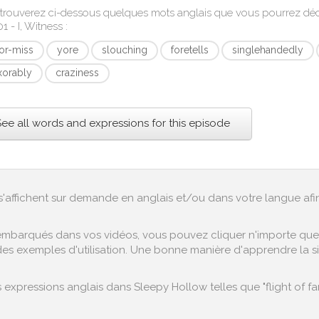
trouverez ci-dessous quelques mots anglais que vous pourrez d
1 - I, Witness
:
-or-miss
yore
slouching
foretells
singlehandedly
xorably
craziness
See all words and expressions for this episode
ex s'affichent sur demande en anglais et/ou dans votre langue af
embarqués dans vos vidéos, vous pouvez cliquer n'importe quel 
es exemples d'utilisation. Une bonne manière d'apprendre la sign
xpressions anglais dans Sleepy Hollow telles que "flight of fan