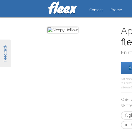
Contact
Presse
Ap
fl
Feedback
En re
E
Un abon
les aut
internet
Voici
Witn
fli
in 