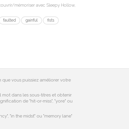
écouvrir/mémoriser avec
Sleepy Hollow,
faulted
gainful
fists
in que vous puissiez améliorer votre
mot dans les sous-titres et obtenir
ification de "hit-or-miss", "yore" ou
cy", "in the midst" ou "memory lane"