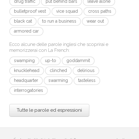
drug traffic
put behind bars
leave alone
bulletproof vest
vice squad
cross paths
black cat
to run a business
wear out
armored car
Ecco alcune delle parole inglesi che scoprirai e
memorizzerai con
La French
:
swamping
up-to
goddammit
knucklehead
clinched
delirious
headquarter
swarming
tasteless
interrogatories
Tutte le parole ed espressioni