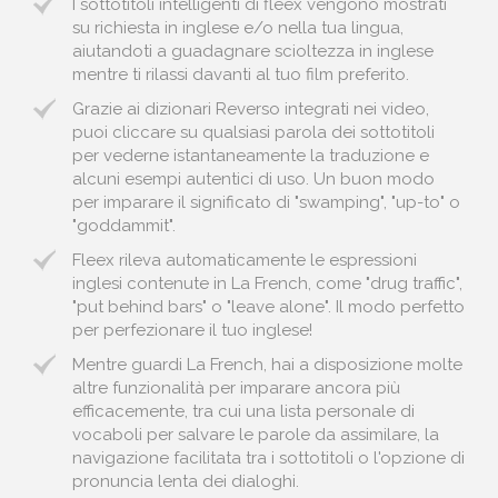
I sottotitoli intelligenti di fleex vengono mostrati
su richiesta in inglese e/o nella tua lingua,
aiutandoti a guadagnare scioltezza in inglese
mentre ti rilassi davanti al tuo film preferito.
Grazie ai dizionari Reverso integrati nei video,
puoi cliccare su qualsiasi parola dei sottotitoli
per vederne istantaneamente la traduzione e
alcuni esempi autentici di uso. Un buon modo
per imparare il significato di "swamping", "up-to" o
"goddammit".
Fleex rileva automaticamente le espressioni
inglesi contenute in La French, come "drug traffic",
"put behind bars" o "leave alone". Il modo perfetto
per perfezionare il tuo inglese!
Mentre guardi La French, hai a disposizione molte
altre funzionalità per imparare ancora più
efficacemente, tra cui una lista personale di
vocaboli per salvare le parole da assimilare, la
navigazione facilitata tra i sottotitoli o l'opzione di
pronuncia lenta dei dialoghi.