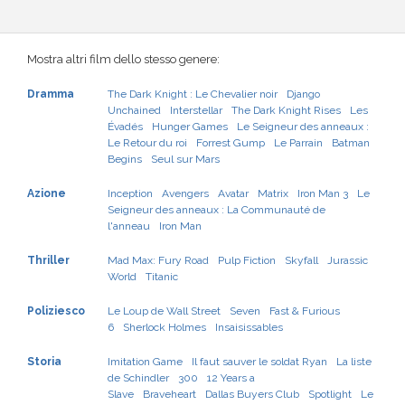
Mostra altri film dello stesso genere:
Dramma
The Dark Knight : Le Chevalier noir
Django
Unchained
Interstellar
The Dark Knight Rises
Les
Évadés
Hunger Games
Le Seigneur des anneaux :
Le Retour du roi
Forrest Gump
Le Parrain
Batman
Begins
Seul sur Mars
Azione
Inception
Avengers
Avatar
Matrix
Iron Man 3
Le
Seigneur des anneaux : La Communauté de
l'anneau
Iron Man
Thriller
Mad Max: Fury Road
Pulp Fiction
Skyfall
Jurassic
World
Titanic
Poliziesco
Le Loup de Wall Street
Seven
Fast & Furious
6
Sherlock Holmes
Insaisissables
Storia
Imitation Game
Il faut sauver le soldat Ryan
La liste
de Schindler
300
12 Years a
Slave
Braveheart
Dallas Buyers Club
Spotlight
Le