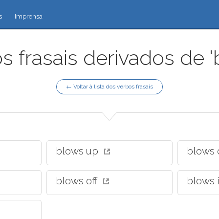
s
Imprensa
s frasais derivados de '
← Voltar à lista dos verbos frasais
blows up
blows 
blows off
blows 