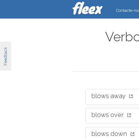
Contacte-no
Verbo
Feedback
blows away
blows over
blows down