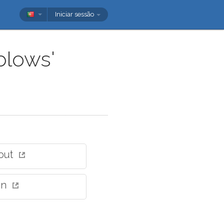
Iniciar sessão
blows'
out
in