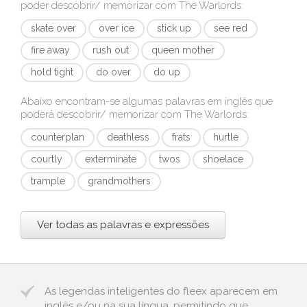
poder descobrir/ memorizar com
The Warlords
:
skate over
over ice
stick up
see red
fire away
rush out
queen mother
hold tight
do over
do up
Abaixo encontram-se algumas palavras em inglês que
poderá descobrir/ memorizar com
The Warlords
:
counterplan
deathless
frats
hurtle
courtly
exterminate
twos
shoelace
trample
grandmothers
Ver todas as palavras e expressões
As legendas inteligentes do fleex aparecem em
inglês e/ou na sua língua, permitindo que