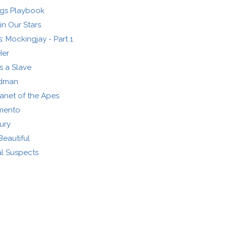
ings Playbook
in Our Stars
 Mockingjay - Part 1
Her
s a Slave
rdman
anet of the Apes
mento
ury
 Beautiful
l Suspects