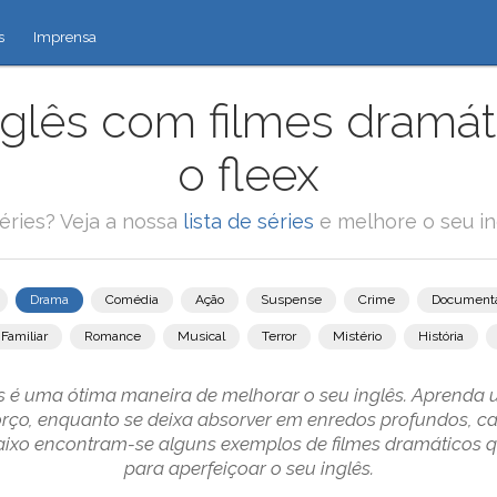
s
Imprensa
glês com filmes dramá
o fleex
éries? Veja a nossa
lista de séries
e melhore o seu in
Drama
Comédia
Ação
Suspense
Crime
Documentá
Familiar
Romance
Musical
Terror
Mistério
História
s é uma ótima maneira de melhorar o seu inglês. Aprenda 
forço, enquanto se deixa absorver em enredos profundos, ca
ixo encontram-se alguns exemplos de filmes dramáticos 
para aperfeiçoar o seu inglês.