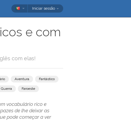
Iniciar sessão
ticos e com
glês com elas!
rio
Aventura
Fantástico
Guerra
Faroeste
um vocabulário rico e
pazes de lhe deixar as
que pode começar a ver