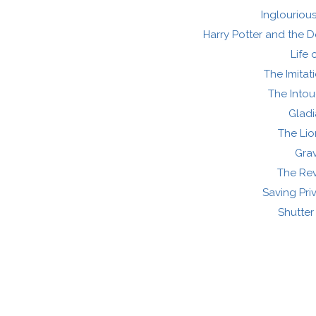
Inglouriou
Harry Potter and the D
Life o
The Imita
The Into
Gladi
The Lio
Grav
The Re
Saving Pri
Shutter