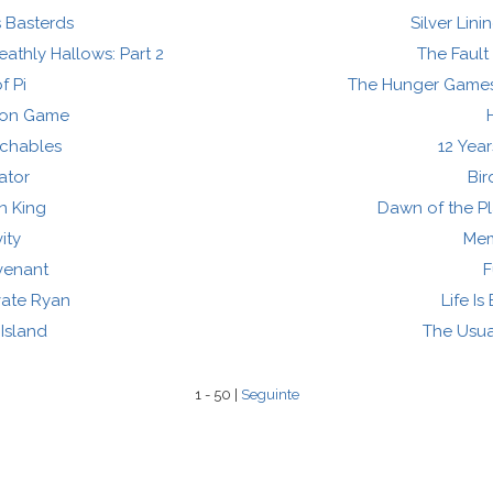
s Basterds
Silver Lin
eathly Hallows: Part 2
The Fault 
f Pi
The Hunger Games:
tion Game
uchables
12 Year
ator
Bi
n King
Dawn of the Pl
ity
Me
venant
F
vate Ryan
Life Is
 Island
The Usua
1 - 50 |
Seguinte