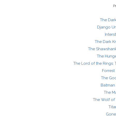
P
The Dark
Django U
Inters
The Dark Kn
The Shawshan
The Hung
The Lord of the Rings: 
Forres
The God
Batman 
The Ma
The Wolf of 
Tita
Gone 