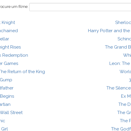
rocure um filme:
 Knight
Sherlo
nchained
Harry Potter and the 
tellar
Schindl
ight Rises
The Grand B
k Redemption
Whi
er Games
Leon: The 
The Return of the King
Worl
t Gump
father
The Silence
Begins
Ex M
rtian
The D
Wall Street
The Gr
nic
The P
Girl
The Godfat