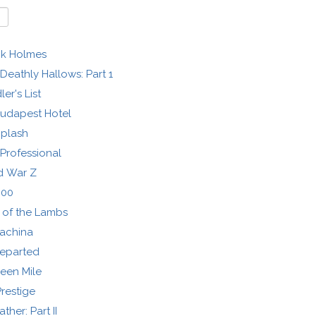
ck Holmes
Deathly Hallows: Part 1
er's List
udapest Hotel
plash
Professional
d War Z
300
 of the Lambs
achina
eparted
een Mile
restige
her: Part II