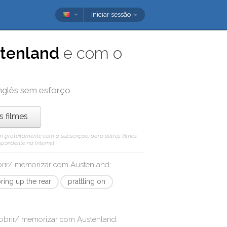
Iniciar sessão
tenland
e com o
inglês sem esforço
os filmes
 vêm gratuitamente com a subscrição; para outros filmes
spondente na Internet.
obrir/ memorizar com
Austenland
:
ring up the rear
prattling on
cobrir/ memorizar com
Austenland
: