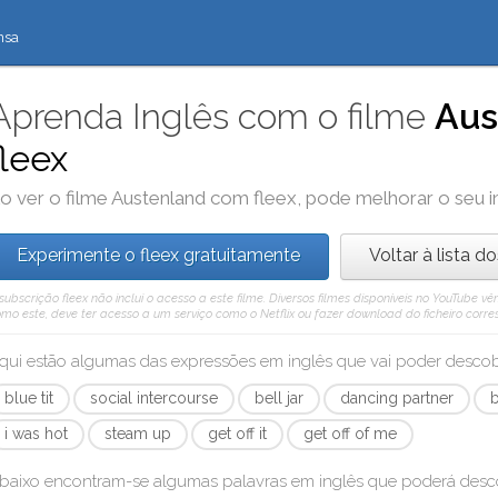
nsa
Aprenda Inglês com o filme
Aus
fleex
o ver o filme
Austenland
com
fleex
, pode melhorar o seu 
Experimente o fleex gratuitamente
Voltar à lista d
subscrição fleex não inclui o acesso a este filme. Diversos filmes disponíveis no YouTube
mo este, deve ter acesso a um serviço como o Netflix ou fazer download do ficheiro corre
qui estão algumas das expressões em inglês que vai poder desc
blue tit
social intercourse
bell jar
dancing partner
b
i was hot
steam up
get off it
get off of me
baixo encontram-se algumas palavras em inglês que poderá des