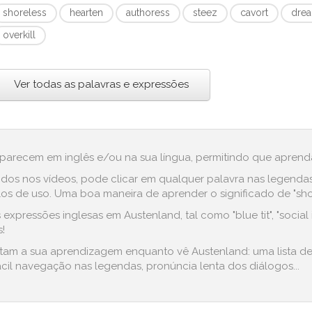
shoreless
hearten
authoress
steez
cavort
dre
overkill
Ver todas as palavras e expressões
aparecem em inglês e/ou na sua língua, permitindo que aprenda
dos nos vídeos, pode clicar em qualquer palavra nas legenda
 de uso. Uma boa maneira de aprender o significado de "shorel
xpressões inglesas em Austenland, tal como "blue tit", "social i
!
ilitam a sua aprendizagem enquanto vê Austenland: uma lista d
cil navegação nas legendas, pronúncia lenta dos diálogos...