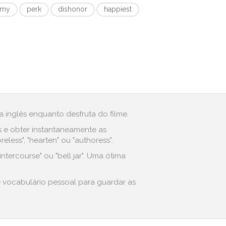
amy
perk
dishonor
happiest
 inglês enquanto desfruta do filme.
s e obter instantaneamente as
ess", "hearten" ou "authoress".
ntercourse" ou "bell jar". Uma ótima
e vocabulário pessoal para guardar as