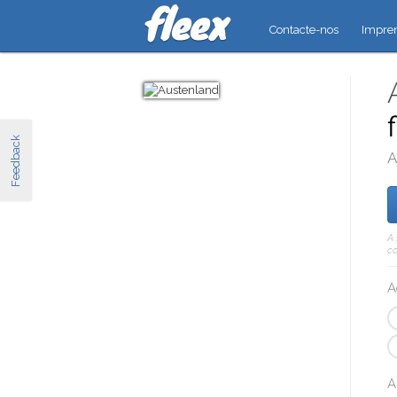
Contacte-nos
Impre
Feedback
A
A 
co
A
A