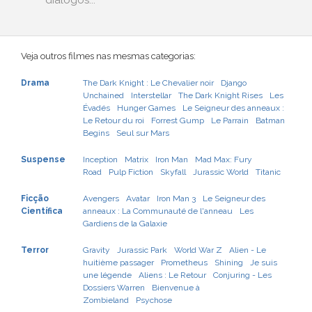
diálogos...
Veja outros filmes nas mesmas categorias:
Drama
The Dark Knight : Le Chevalier noir
Django
Unchained
Interstellar
The Dark Knight Rises
Les
Évadés
Hunger Games
Le Seigneur des anneaux :
Le Retour du roi
Forrest Gump
Le Parrain
Batman
Begins
Seul sur Mars
Suspense
Inception
Matrix
Iron Man
Mad Max: Fury
Road
Pulp Fiction
Skyfall
Jurassic World
Titanic
Ficção
Avengers
Avatar
Iron Man 3
Le Seigneur des
Científica
anneaux : La Communauté de l'anneau
Les
Gardiens de la Galaxie
Terror
Gravity
Jurassic Park
World War Z
Alien - Le
huitième passager
Prometheus
Shining
Je suis
une légende
Aliens : Le Retour
Conjuring - Les
Dossiers Warren
Bienvenue à
Zombieland
Psychose