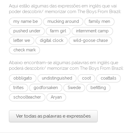
Aqui estão algumas das expressões em inglês que vai
poder descobrir/ memorizar com
The Boys From Brazil
:
my name be
mucking around
family men
pushed under
farm girl
internment camp
letter we
digital clock
wild-goose chase
check mark
Abaixo encontram-se algumas palavras em inglês que
poderá descobrir/ memorizar com
The Boys From Brazil
:
obbligato
undistinguished
coot
coattails
trifles
godforsaken
Swede
befitting
schoolteacher
Aryan
Ver todas as palavras e expressões