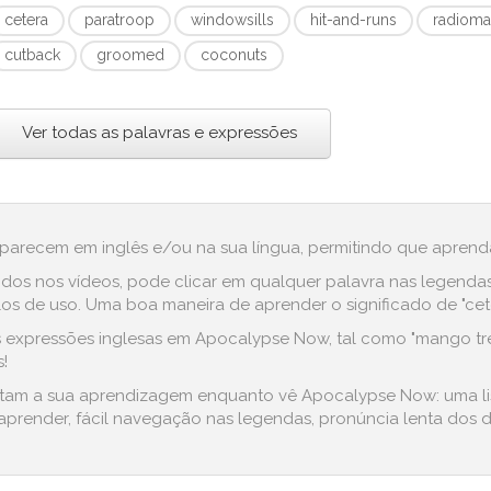
cetera
paratroop
windowsills
hit-and-runs
radiom
cutback
groomed
coconuts
Ver todas as palavras e expressões
aparecem em inglês e/ou na sua língua, permitindo que aprenda
dos nos vídeos, pode clicar em qualquer palavra nas legenda
 de uso. Uma boa maneira de aprender o significado de "cetera
expressões inglesas em Apocalypse Now, tal como "mango tree",
!
ilitam a sua aprendizagem enquanto vê Apocalypse Now: uma li
prender, fácil navegação nas legendas, pronúncia lenta dos di