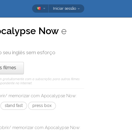
Iniciar sessão
calypse Now
e
o seu inglês sem esforço
os filmes
 vêm gratuitamente com a subscrição; para outros filmes
spondente na Internet.
obrir/ memorizar com
Apocalypse Now
:
stand fast
press box
cobrir/ memorizar com
Apocalypse Now
: