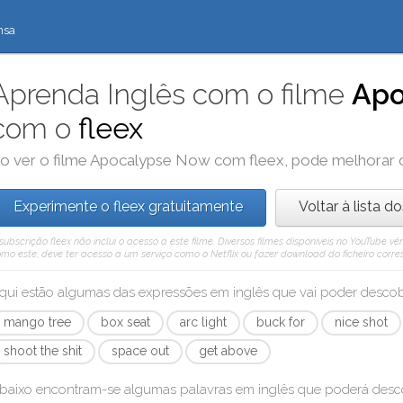
nsa
Aprenda Inglês com o filme
Apo
com o
fleex
o ver o filme
Apocalypse Now
com
fleex
, pode melhorar 
Experimente o fleex gratuitamente
Voltar à lista d
subscrição fleex não inclui o acesso a este filme. Diversos filmes disponíveis no YouTube
mo este, deve ter acesso a um serviço como o Netflix ou fazer download do ficheiro corre
qui estão algumas das expressões em inglês que vai poder desc
mango tree
box seat
arc light
buck for
nice shot
shoot the shit
space out
get above
baixo encontram-se algumas palavras em inglês que poderá des