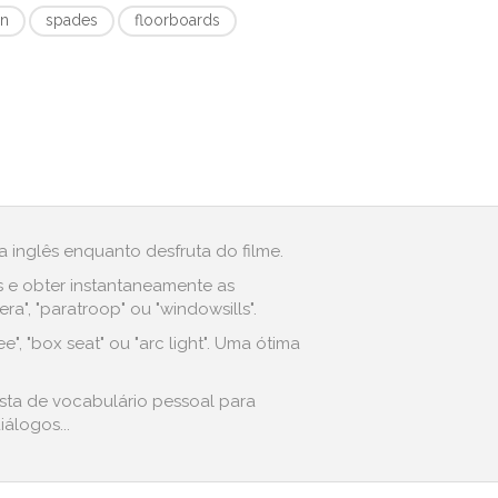
an
spades
floorboards
 inglês enquanto desfruta do filme.
s e obter instantaneamente as
", "paratroop" ou "windowsills".
 "box seat" ou "arc light". Uma ótima
sta de vocabulário pessoal para
álogos...