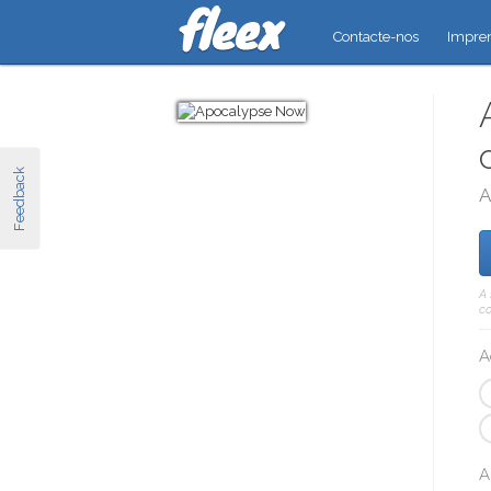
Contacte-nos
Impre
Feedback
A
A 
co
A
A