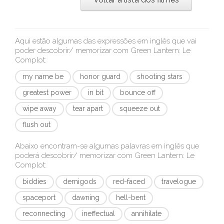
Aqui estão algumas das expressões em inglês que vai
poder descobrir/ memorizar com
Green Lantern: Le
Complot
:
my name be
honor guard
shooting stars
greatest power
in bit
bounce off
wipe away
tear apart
squeeze out
flush out
Abaixo encontram-se algumas palavras em inglês que
poderá descobrir/ memorizar com
Green Lantern: Le
Complot
:
biddies
demigods
red-faced
travelogue
spaceport
dawning
hell-bent
reconnecting
ineffectual
annihilate