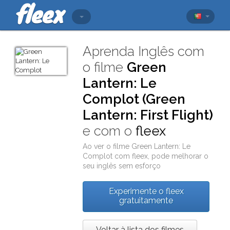
Aprenda Inglês com
o filme
Green
Lantern: Le
Complot (Green
Lantern: First Flight)
e com o
fleex
Ao ver o filme
Green Lantern: Le
Complot
com
fleex
, pode melhorar o
seu inglês sem esforço
Experimente o fleex
gratuitamente
Voltar à lista dos filmes