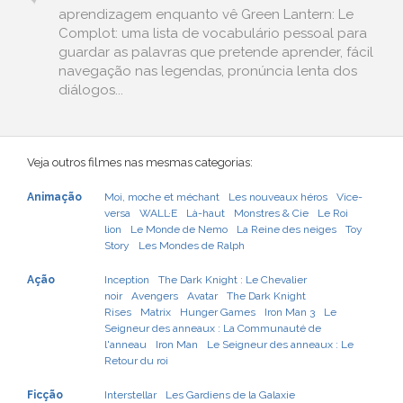
aprendizagem enquanto vê Green Lantern: Le
Complot: uma lista de vocabulário pessoal para
guardar as palavras que pretende aprender, fácil
navegação nas legendas, pronúncia lenta dos
diálogos...
Veja outros filmes nas mesmas categorias:
Animação
Moi, moche et méchant
Les nouveaux héros
Vice-
versa
WALL·E
Là-haut
Monstres & Cie
Le Roi
lion
Le Monde de Nemo
La Reine des neiges
Toy
Story
Les Mondes de Ralph
Ação
Inception
The Dark Knight : Le Chevalier
noir
Avengers
Avatar
The Dark Knight
Rises
Matrix
Hunger Games
Iron Man 3
Le
Seigneur des anneaux : La Communauté de
l'anneau
Iron Man
Le Seigneur des anneaux : Le
Retour du roi
Ficção
Interstellar
Les Gardiens de la Galaxie