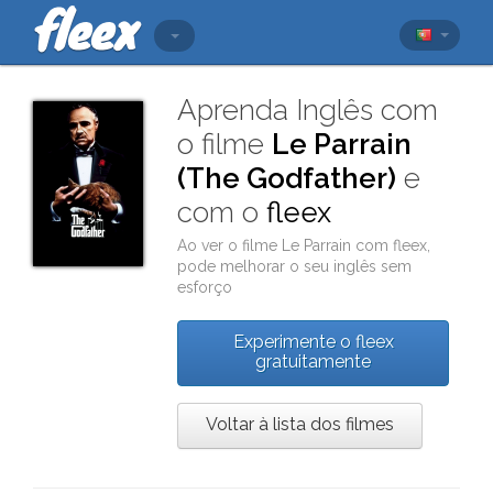
Aprenda Inglês com
o filme
Le Parrain
(The Godfather)
e
com o
fleex
Ao ver o filme
Le Parrain
com
fleex
,
pode melhorar o seu inglês sem
esforço
Experimente o fleex
gratuitamente
Voltar à lista dos filmes