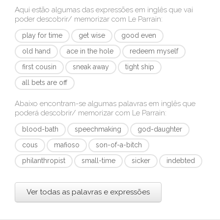
Aqui estão algumas das expressões em inglês que vai
poder descobrir/ memorizar com
Le Parrain
:
play for time
get wise
good even
old hand
ace in the hole
redeem myself
first cousin
sneak away
tight ship
all bets are off
Abaixo encontram-se algumas palavras em inglês que
poderá descobrir/ memorizar com
Le Parrain
:
blood-bath
speechmaking
god-daughter
cous
mafioso
son-of-a-bitch
philanthropist
small-time
sicker
indebted
Ver todas as palavras e expressões