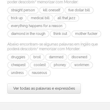
poder descobrir/ memorizar com
Monster
:
straight person
kill oneself
five dollar bill
trick up
medical bill
all that jazz
everything happens for a reason
diamond in the rough
think out
mother fucker
Abaixo encontram-se algumas palavras em inglês que
poderá descobrir/ memorizar com
Monster
:
druggies
broil
dammed
disowned
cheapest
coolest
phoney
workmen
undress
nauseous
Ver todas as palavras e expressões