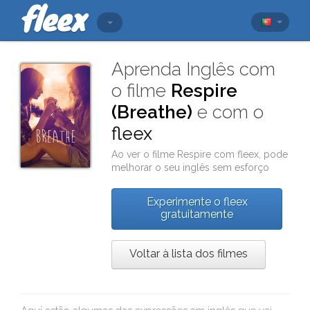
Aprenda Inglês com
o filme
Respire
(Breathe)
e com o
fleex
Ao ver o filme
Respire
com
fleex
, pode
melhorar o seu inglês sem esforço
Experimente o fleex
gratuitamente
Voltar à lista dos filmes