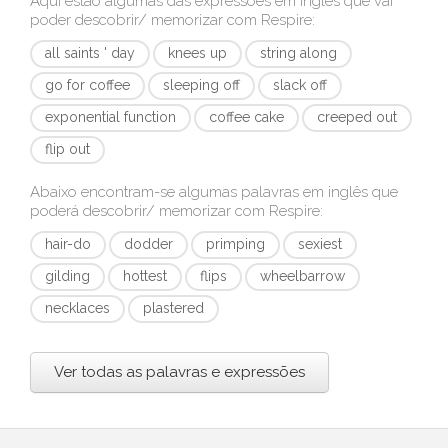
Aqui estão algumas das expressões em inglês que vai
poder descobrir/ memorizar com
Respire
:
all saints ' day
knees up
string along
go for coffee
sleeping off
slack off
exponential function
coffee cake
creeped out
flip out
Abaixo encontram-se algumas palavras em inglês que
poderá descobrir/ memorizar com
Respire
:
hair-do
dodder
primping
sexiest
gilding
hottest
flips
wheelbarrow
necklaces
plastered
Ver todas as palavras e expressões