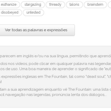
euthanize
stargazing
thready
talons
brainstem
disobeyed
untested
Ver todas as palavras e expressões
aparecem em inglês e/ou na sua língua, permitindo que aprenda
dos nos vídeos, pode clicar em qualquer palavra nas legenda
 de uso. Uma boa maneira de aprender o significado de "euthan
xpressões inglesas em The Fountain, tal como "dead soul", "che
!
litam a sua aprendizagem enquanto vê The Fountain: uma lista
cil navegação nas legendas, pronúncia lenta dos diálogos...