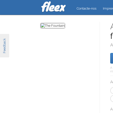
Contacte-nos
Impre
Feedback
A
A 
co
A
A