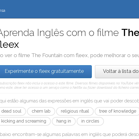
nsa
Aprenda Inglês com o filme
The
fleex
o ver o filme
The Fountain
com
fleex
, pode melhorar o se
Experimente o fleex gratuitamente
Voltar à lista d
subscrição fleex não inclui o acesso a este filme. Diversos filmes disponíveis no YouTube
mo este, deve ter acesso a um serviço como o Netflix ou fazer download do ficheiro corre
qui estão algumas das expressões em inglês que vai poder desc
dead soul
chem lab
religious ritual
tree of knowledge
kicking and screaming
hang in
in circles
baixo encontram-se algumas palavras em inglês que poderá des