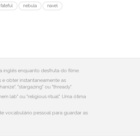
fateful
nebula
navel
 inglês enquanto desfruta do filme.
s e obter instantaneamente as
ize", "stargazing" ou "thready".
m lab" ou "religious ritual". Uma ótima
 de vocabulário pessoal para guardar as