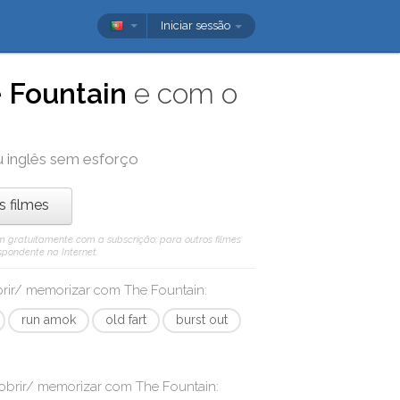
Iniciar sessão
 Fountain
e com o
u inglês sem esforço
os filmes
 vêm gratuitamente com a subscrição; para outros filmes
spondente na Internet.
obrir/ memorizar com
The Fountain
:
run amok
old fart
burst out
cobrir/ memorizar com
The Fountain
: