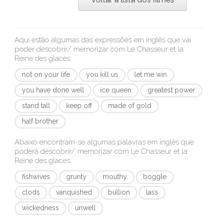
Aqui estão algumas das expressões em inglês que vai
poder descobrir/ memorizar com
Le Chasseur et la
Reine des glaces
:
not on your life
you kill us
let me win
you have done well
ice queen
greatest power
stand tall
keep off
made of gold
half brother
Abaixo encontram-se algumas palavras em inglês que
poderá descobrir/ memorizar com
Le Chasseur et la
Reine des glaces
:
fishwives
grunty
mouthy
boggle
clods
vanquished
bullion
lass
wickedness
unwell