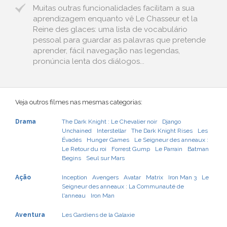
Muitas outras funcionalidades facilitam a sua
aprendizagem enquanto vê Le Chasseur et la
Reine des glaces: uma lista de vocabulário
pessoal para guardar as palavras que pretende
aprender, fácil navegação nas legendas,
pronúncia lenta dos diálogos...
Veja outros filmes nas mesmas categorias:
Drama
The Dark Knight : Le Chevalier noir
Django
Unchained
Interstellar
The Dark Knight Rises
Les
Évadés
Hunger Games
Le Seigneur des anneaux :
Le Retour du roi
Forrest Gump
Le Parrain
Batman
Begins
Seul sur Mars
Ação
Inception
Avengers
Avatar
Matrix
Iron Man 3
Le
Seigneur des anneaux : La Communauté de
l'anneau
Iron Man
Aventura
Les Gardiens de la Galaxie