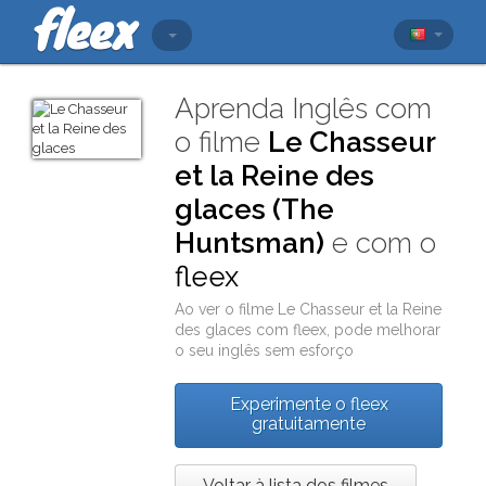
Aprenda Inglês com
o filme
Le Chasseur
et la Reine des
glaces (The
Huntsman)
e com o
fleex
Ao ver o filme
Le Chasseur et la Reine
des glaces
com
fleex
, pode melhorar
o seu inglês sem esforço
Experimente o fleex
gratuitamente
Voltar à lista dos filmes