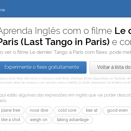
nsa
Aprenda Inglês com o filme
Le 
Paris (Last Tango in Paris)
e c
o ver o filme
Le dernier Tango à Paris
com
fleex
, pode mel
Experimente o fleex gratuitamente
Voltar à lista d
subscrição fleex não inclui o acesso a este filme. Diversos filmes disponíveis no YouTube
mo este, deve ter acesso a um serviço como o Netflix ou fazer download do ficheiro corre
qui estão algumas das expressões em inglês que vai poder desc
aris
:
plane tree
nose dive
cold sore
tear at
good even
like a shot
weigh on
taking advantage