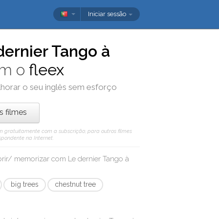
Iniciar sessão
dernier Tango à
om o
fleex
horar o seu inglês sem esforço
os filmes
 vêm gratuitamente com a subscrição; para outros filmes
spondente na Internet.
obrir/ memorizar com
Le dernier Tango à
big trees
chestnut tree