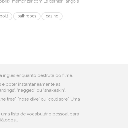
cobrir/ memorizar com
Le dernier Tango à
poilt
bathrobes
gazing
 inglês enquanto desfruta do filme.
s e obter instantaneamente as
ings", "nagged" ou "snakeskin".
e tree", "nose dive" ou "cold sore". Uma
: uma lista de vocabulário pessoal para
álogos...