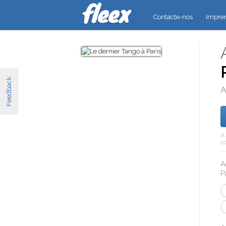
Contacte-nos
Impre
Feedback
A
A 
co
A
P