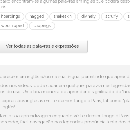
baixo encontram-se algumas palavras em inglês que poderá des
aris
:
hoardings
nagged
snakeskin
divinely
scruffy
s
worshipped
clippings
Ver todas as palavras e expressões
aparecem em inglês e/ou na sua língua, permitindo que aprenda
dos nos vídeos, pode clicar em qualquer palavra nas legenda
s de uso. Uma boa maneira de aprender o significado de "hoard
xpressões inglesas em Le dernier Tango à Paris, tal como "plan
 inglês!
litam a sua aprendizagem enquanto vê Le dernier Tango à Paris
prender, fácil navegação nas legendas, pronúncia lenta dos di