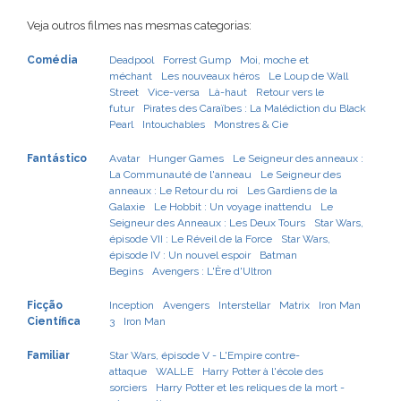
Veja outros filmes nas mesmas categorias:
Comédia
Deadpool
Forrest Gump
Moi, moche et
méchant
Les nouveaux héros
Le Loup de Wall
Street
Vice-versa
Là-haut
Retour vers le
futur
Pirates des Caraïbes : La Malédiction du Black
Pearl
Intouchables
Monstres & Cie
Fantástico
Avatar
Hunger Games
Le Seigneur des anneaux :
La Communauté de l'anneau
Le Seigneur des
anneaux : Le Retour du roi
Les Gardiens de la
Galaxie
Le Hobbit : Un voyage inattendu
Le
Seigneur des Anneaux : Les Deux Tours
Star Wars,
épisode VII : Le Réveil de la Force
Star Wars,
épisode IV : Un nouvel espoir
Batman
Begins
Avengers : L'Ère d'Ultron
Ficção
Inception
Avengers
Interstellar
Matrix
Iron Man
Científica
3
Iron Man
Familiar
Star Wars, épisode V - L'Empire contre-
attaque
WALL·E
Harry Potter à l'école des
sorciers
Harry Potter et les reliques de la mort -